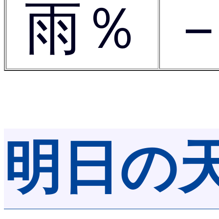
雨％
明日の