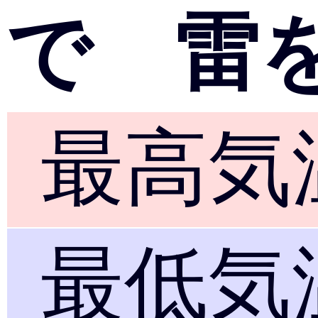
で 雷
最高気
最低気