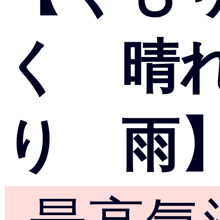
く 晴
り 雨