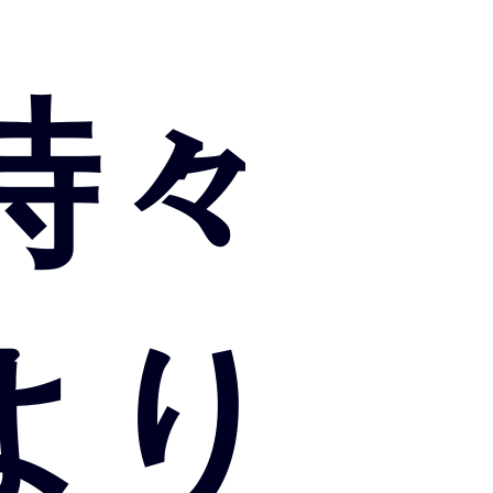
 時々
により