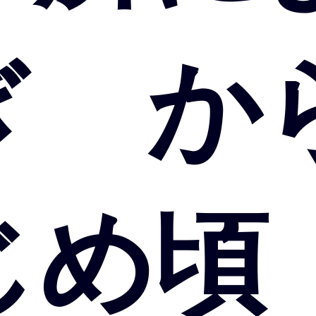
ぎ か
じめ