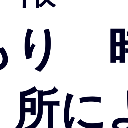
もり
 所