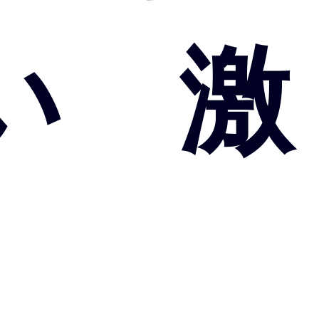
い 激
】