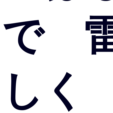
で 
しく