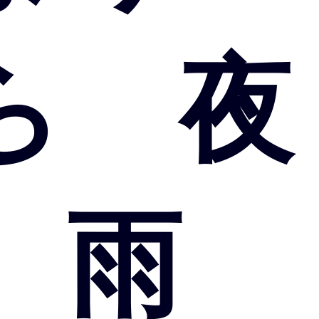
ら 夜
頃 雨