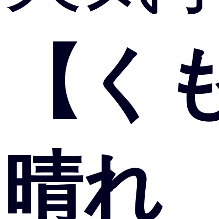
【く
晴れ