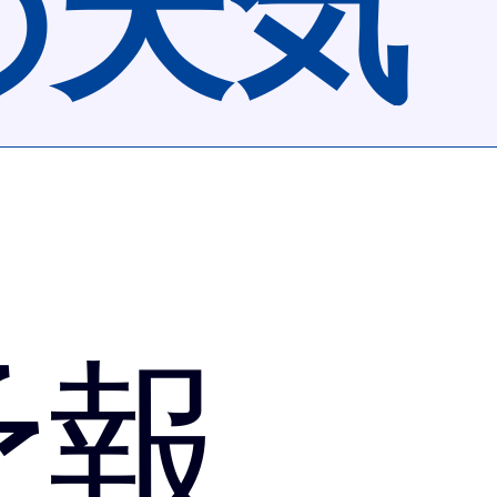
の天気
予報