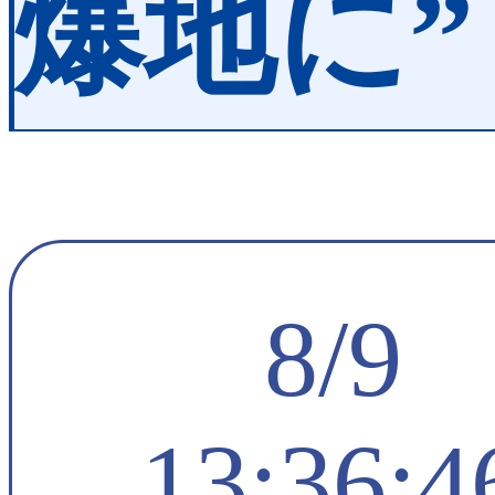
爆地に”
8/9
13:36:4