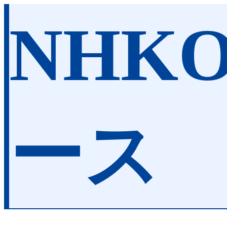
NHK
ース