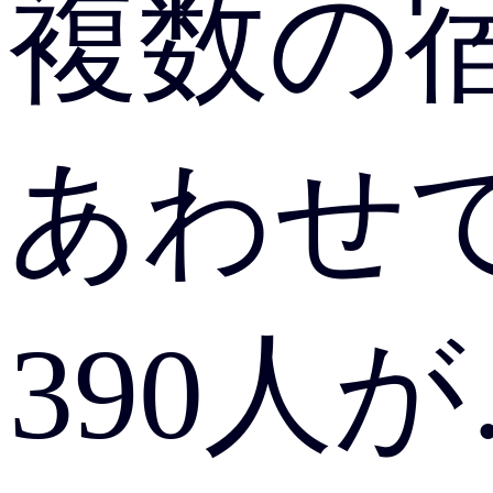
複数の
あわせ
390人