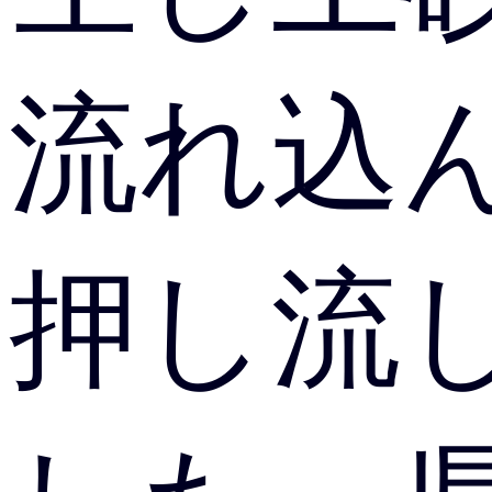
流れ込
押し流