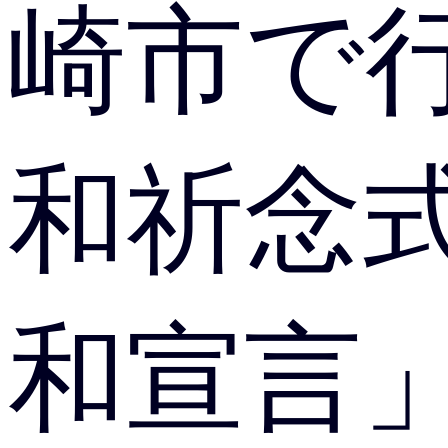
崎市で
和祈念
和宣言