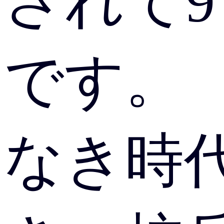
されて9
です。 
なき時