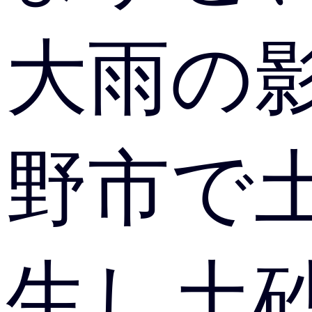
大雨の
野市で
生し土