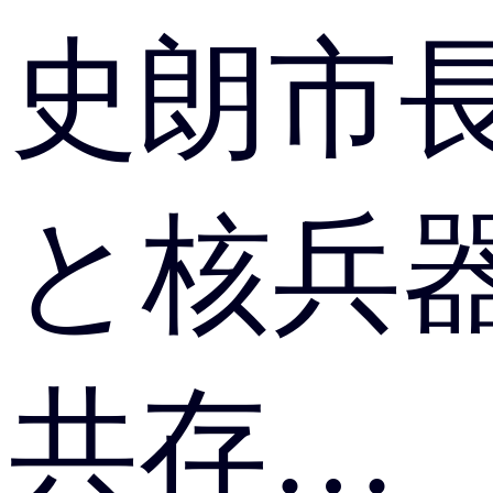
史朗市
と核兵
共存…