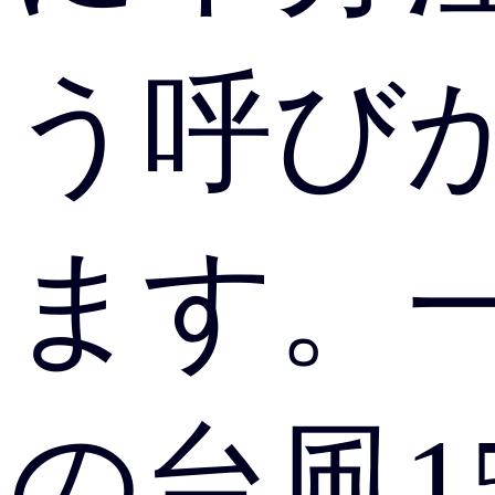
う呼び
ます。
の台風1