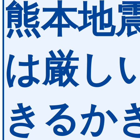
熊本地震
は厳し
きるかぎ