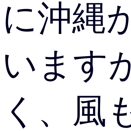
に沖縄
います
く、風